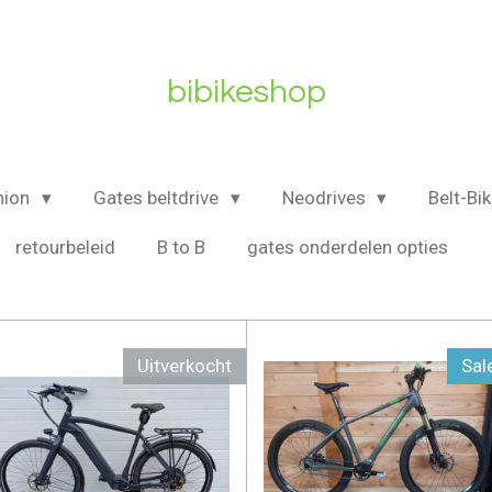
bibikeshop
nion
Gates beltdrive
Neodrives
Belt-Bi
retourbeleid
B to B
gates onderdelen opties
Uitverkocht
Sal