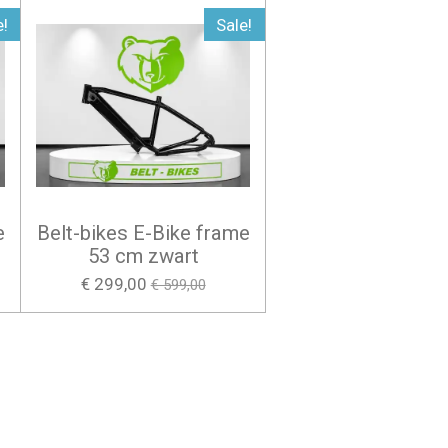
e!
Sale!
e
Belt-bikes E-Bike frame
53 cm zwart
€ 299,00
€ 599,00