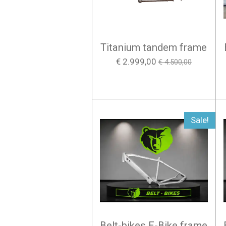
Titanium tandem frame
€ 2.999,00
€ 4.500,00
Sale!
Belt-bikes E-Bike frame