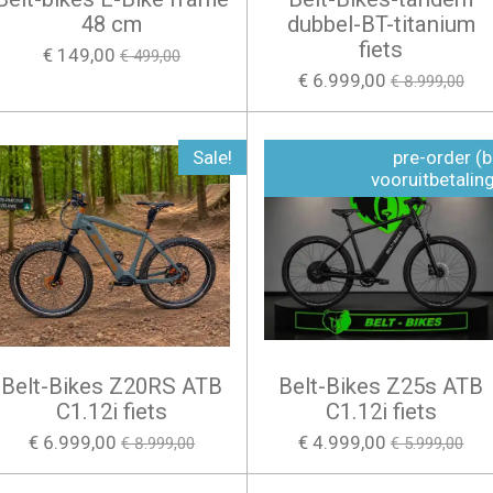
48 cm
dubbel-BT-titanium
fiets
€ 149,00
€ 499,00
€ 6.999,00
€ 8.999,00
Sale!
pre-order (b
vooruitbetalin
Belt-Bikes Z20RS ATB
Belt-Bikes Z25s ATB
C1.12i fiets
C1.12i fiets
€ 6.999,00
€ 4.999,00
€ 8.999,00
€ 5.999,00