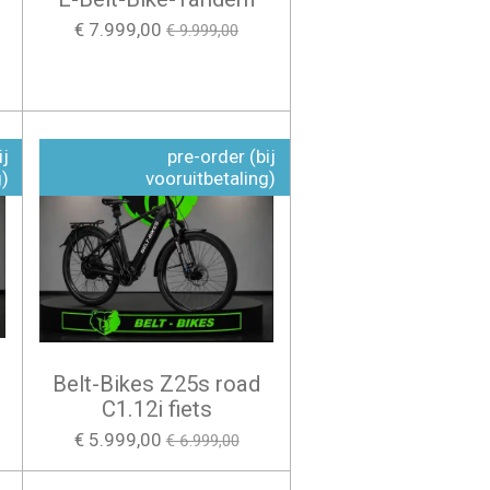
€ 7.999,00
€ 9.999,00
ij
pre-order (bij
g)
vooruitbetaling)
Belt-Bikes Z25s road
C1.12i fiets
€ 5.999,00
€ 6.999,00