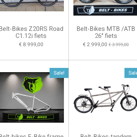
Belt-Bikes Z20RS Road
Belt-Bikes MTB /ATB
C1.12i fiets
26" fiets
€ 8.999,00
€ 2.999,00
€ 3.999,00
Sale!
Sal
Belt-bikes E-Bike frame
Belt-Bikes-tandem