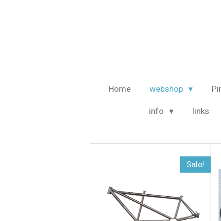
Ga
direct
naar
de
hoofdinhoud
Home
webshop
Pi
info
links
Sale!