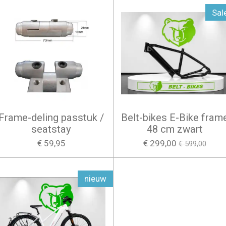
Sal
Frame-deling passtuk /
Belt-bikes E-Bike fram
seatstay
48 cm zwart
€ 59,95
€ 299,00
€ 599,00
nieuw