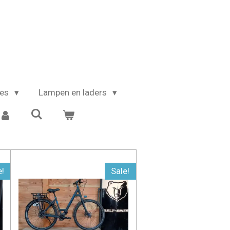
kes
Lampen en laders
e!
Sale!