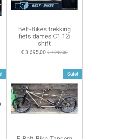
Belt-Bikes trekking
fiets dames C1.12i
shift
€ 3.695,00
€ 4.999,00
e!
Sale!
E-Belt-Bike-Tandem