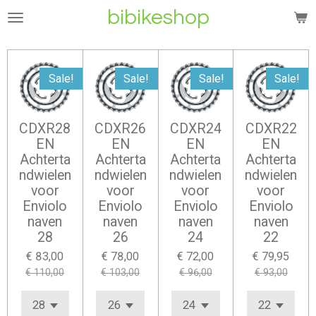
bibikeshop
Ga
direct
naar
de
Sale!
Sale!
Sale!
Sale!
hoofdinhoud
CDXR28
CDXR26
CDXR24
CDXR22
EN
EN
EN
EN
Achterta
Achterta
Achterta
Achterta
ndwielen
ndwielen
ndwielen
ndwielen
voor
voor
voor
voor
Enviolo
Enviolo
Enviolo
Enviolo
naven
naven
naven
naven
28
26
24
22
€ 83,00
€ 78,00
€ 72,00
€ 79,95
€ 110,00
€ 103,00
€ 96,00
€ 93,00