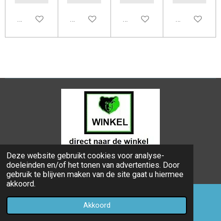
In winkelwagen
In winkelwagen
In winkelwagen
In winkelwag
Deze website gebruikt cookies voor analyse-
© 2024 - 2026 Bongers Apeldoorn
doeleinden en/of het tonen van advertenties. Door
Powered by
JouwWeb
gebruik te blijven maken van de site gaat u hiermee
akkoord.
Akkoord
E-mailadres
Telefoonnummer
Kaart