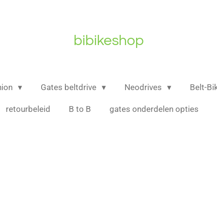
bibikeshop
nion
Gates beltdrive
Neodrives
Belt-B
retourbeleid
B to B
gates onderdelen opties