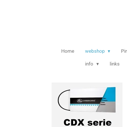
Ga
direct
naar
de
hoofdinhoud
Home
webshop
Pi
info
links