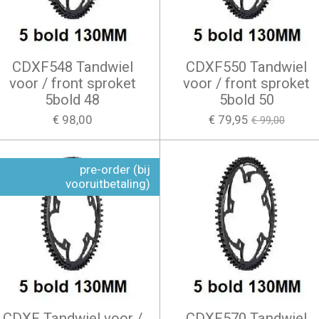
CDXF548 Tandwiel
CDXF550 Tandwiel
voor / front sproket
voor / front sproket
5bold 48
5bold 50
€ 98,00
€ 79,95
€ 99,00
pre-order (bij
vooruitbetaling)
CDXF Tandwiel voor /
CDXF570 Tandwiel