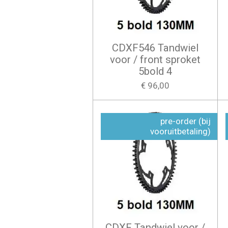
CDXF546 Tandwiel
voor / front sproket
5bold 4
€ 96,00
pre-order (bij
vooruitbetaling)
CDXF Tandwiel voor /