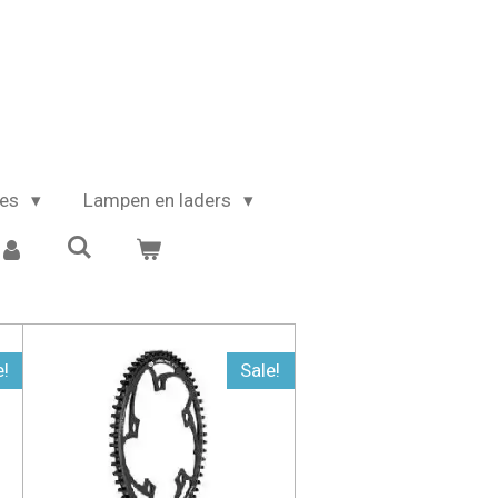
kes
Lampen en laders
e!
Sale!