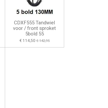
CDXF555 Tandwiel
voor / front sproket
5bold 55
€ 114,50
€ 142,95