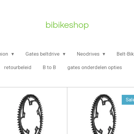
bibikeshop
nion
Gates beltdrive
Neodrives
Belt-Bi
retourbeleid
B to B
gates onderdelen opties
Sal