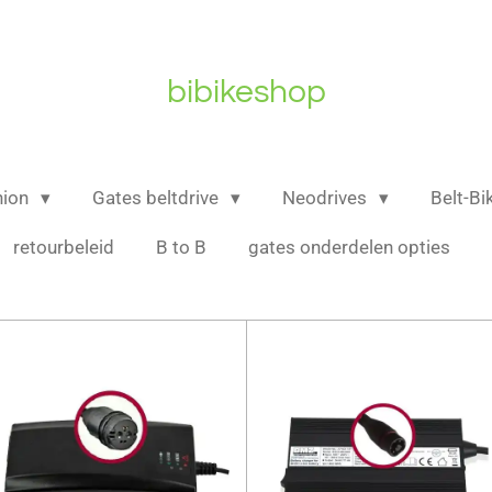
bibikeshop
nion
Gates beltdrive
Neodrives
Belt-B
retourbeleid
B to B
gates onderdelen opties