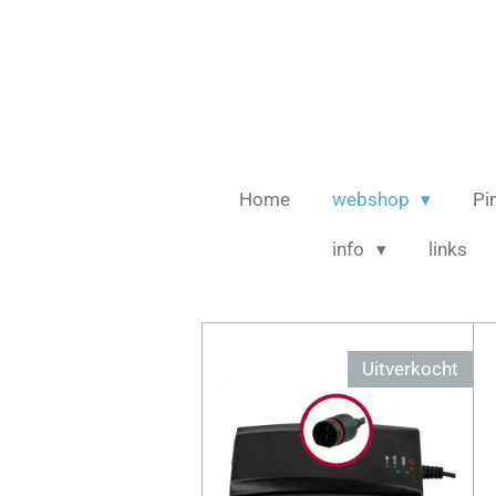
Ga
direct
naar
de
hoofdinhoud
Home
webshop
Pi
info
links
Uitverkocht