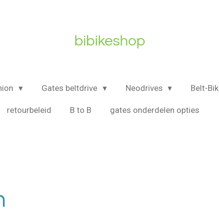
bibikeshop
nion
Gates beltdrive
Neodrives
Belt-Bi
retourbeleid
B to B
gates onderdelen opties
n