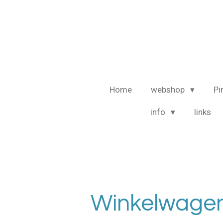
Ga
direct
naar
de
hoofdinhoud
Home
webshop
Pi
info
links
Winkelwage