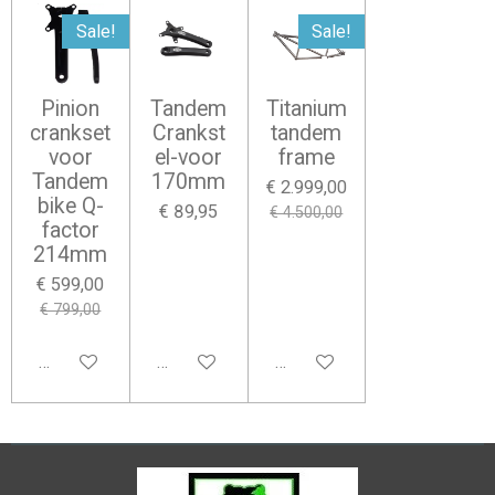
Sale!
Sale!
Pinion
Tandem
Titanium
crankset
Crankst
tandem
voor
el-voor
frame
Tandem
170mm
€ 2.999,00
bike Q-
€ 89,95
€ 4.500,00
factor
214mm
€ 599,00
€ 799,00
Bekijk details
In winkelwagen
In winkelwagen