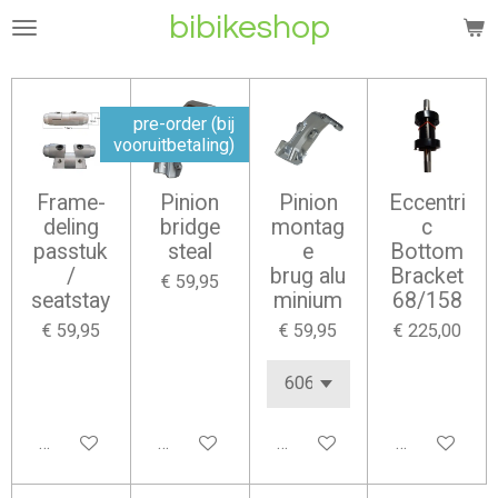
bibikeshop
Ga
direct
naar
de
pre-order (bij
hoofdinhoud
vooruitbetaling)
Frame-
Pinion
Pinion
Eccentri
deling
bridge
montag
c
passtuk
steal
e
Bottom
/
brug alu
Bracket
€ 59,95
seatstay
minium
68/158
€ 59,95
€ 59,95
€ 225,00
In winkelwagen
In winkelwagen
In winkelwagen
In winkelwag