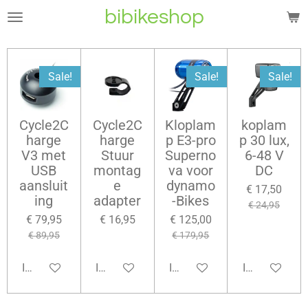
bibikeshop
Ga
direct
naar
de
Sale!
Sale!
Sale!
hoofdinhoud
Cycle2C
Cycle2C
Kloplam
koplam
harge
harge
p E3-pro
p 30 lux,
V3 met
Stuur
Superno
6-48 V
USB
montag
va voor
DC
aansluit
e
dynamo
€ 17,50
ing
adapter
-Bikes
€ 24,95
€ 79,95
€ 16,95
€ 125,00
€ 89,95
€ 179,95
In winkelwagen
In winkelwagen
In winkelwagen
In winkelwag