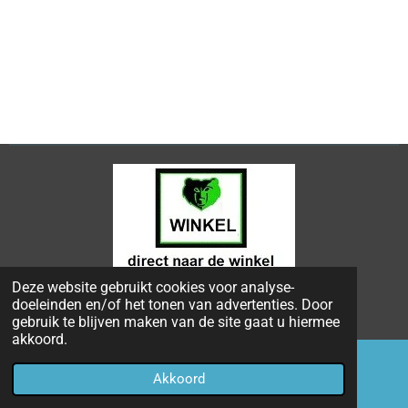
Deze website gebruikt cookies voor analyse-
© 2024 - 2026 Bongers Apeldoorn
doeleinden en/of het tonen van advertenties. Door
Powered by
JouwWeb
gebruik te blijven maken van de site gaat u hiermee
akkoord.
Akkoord
E-mailadres
Telefoonnummer
Kaart