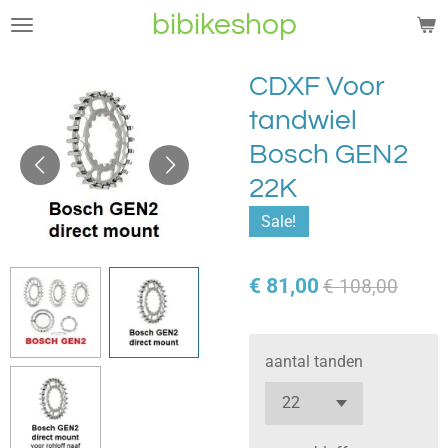
bibikeshop
Ga
direct
naar
CDXF Voor
de
tandwiel
hoofdinhoud
Bosch GEN2
22K
Sale!
€ 81,00
€ 108,00
aantal tanden