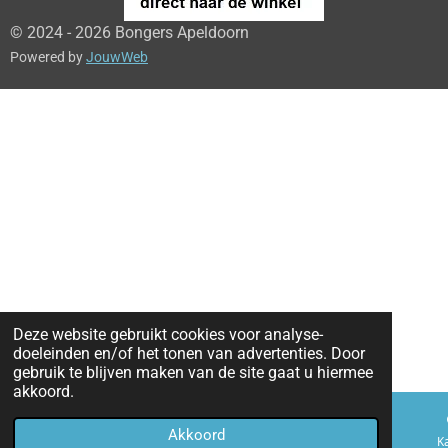
© 2024 - 2026 Bongers Apeldoorn
Powered by
JouwWeb
Deze website gebruikt cookies voor analyse-
doeleinden en/of het tonen van advertenties. Door
gebruik te blijven maken van de site gaat u hiermee
akkoord.
Akkoord
E-mailadres
Telefoonnummer
K