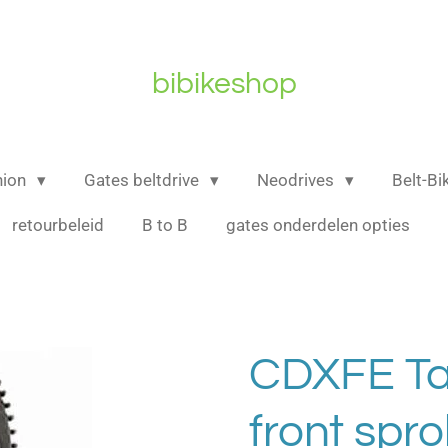
bibikeshop
nion
Gates beltdrive
Neodrives
Belt-B
retourbeleid
B to B
gates onderdelen opties
CDXFE Tan
front spr