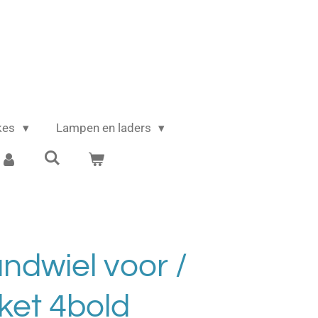
ikes
Lampen en laders
dwiel voor /
oket 4bold