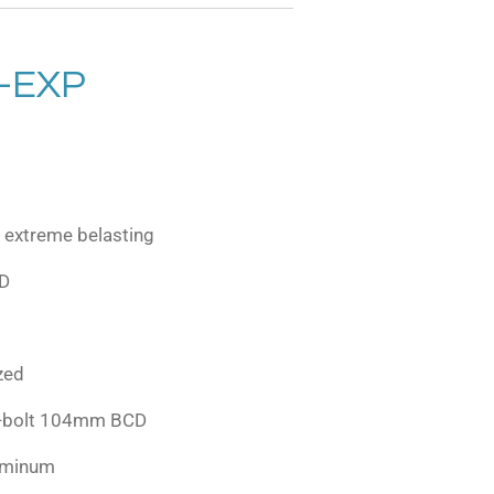
-EXP
r extreme belasting
CD
zed
4-bolt 104mm BCD
luminum