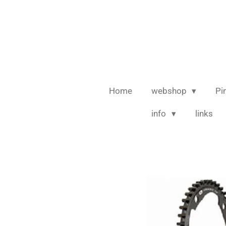
Ga
direct
naar
de
hoofdinhoud
Home
webshop
Pi
info
links