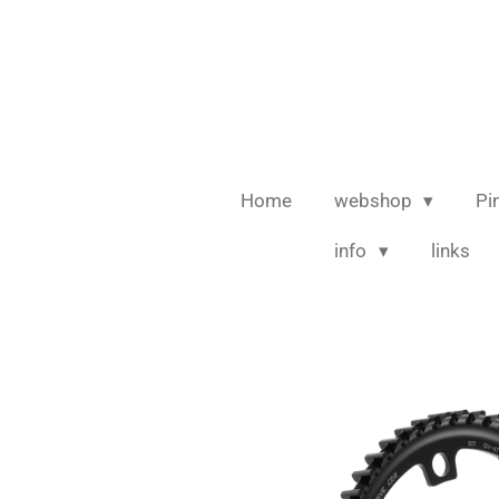
Ga
direct
naar
de
hoofdinhoud
Home
webshop
Pi
info
links