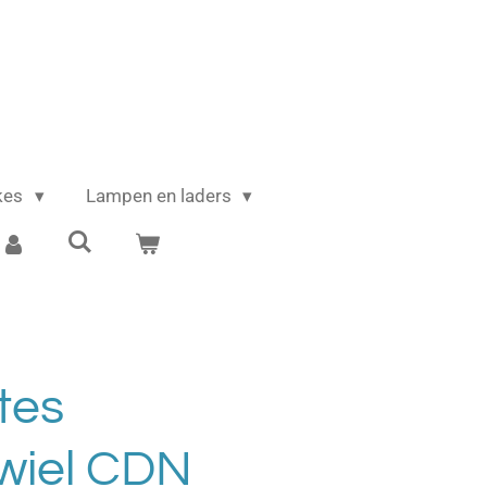
ikes
Lampen en laders
tes
wiel CDN