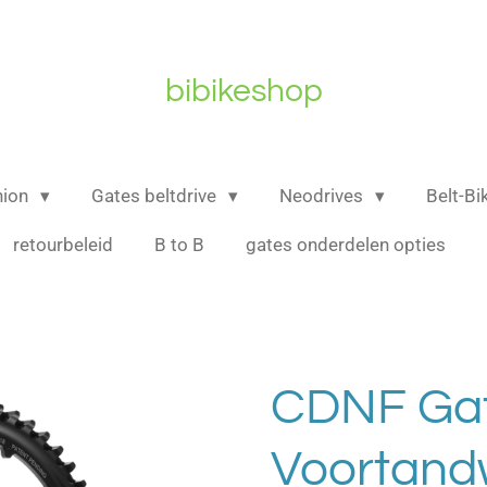
bibikeshop
nion
Gates beltdrive
Neodrives
Belt-B
retourbeleid
B to B
gates onderdelen opties
CDNF Ga
Voortand