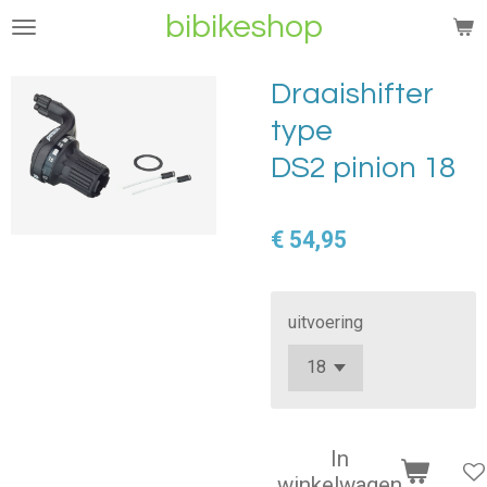
bibikeshop
Ga
direct
naar
Draaishifter
de
type
hoofdinhoud
DS2 pinion 18
€ 54,95
uitvoering
In
winkelwagen