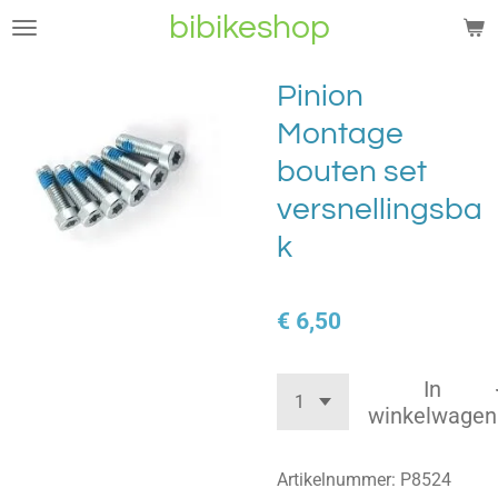
bibikeshop
Ga
direct
naar
Pinion
de
Montage
hoofdinhoud
bouten set
versnellingsba
k
€ 6,50
In
winkelwagen
Artikelnummer:
P8524