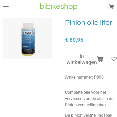
bibikeshop
Ga
direct
naar
Pinion olie liter
de
hoofdinhoud
€ 89,95
In
winkelwagen
Artikelnummer:
P8901
Complete olie voor het
verversen van de olie in de
Pinion versnellingsbak.
De pinion versnellingsbak