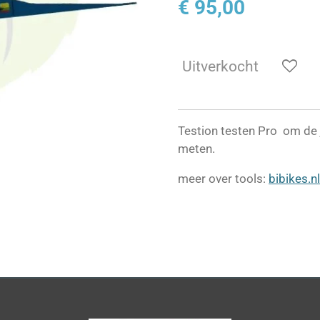
€ 95,00
Uitverkocht
Testion testen Pro om de 
meten.
meer over tools:
bibikes.n