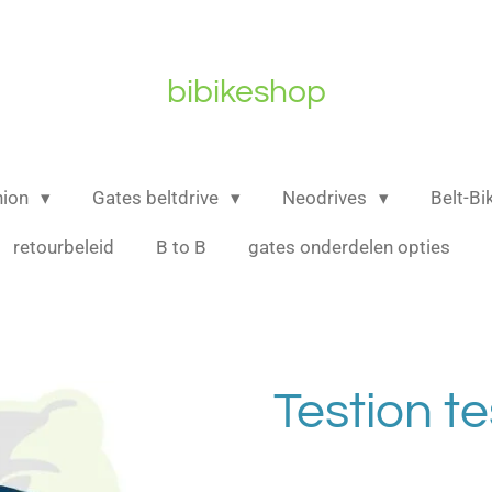
bibikeshop
nion
Gates beltdrive
Neodrives
Belt-B
retourbeleid
B to B
gates onderdelen opties
Testion te