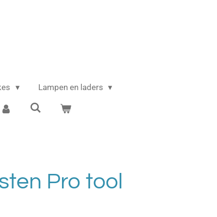
ikes
Lampen en laders
sten Pro tool