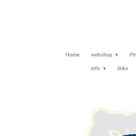
Ga
direct
naar
de
hoofdinhoud
Home
webshop
Pi
info
links