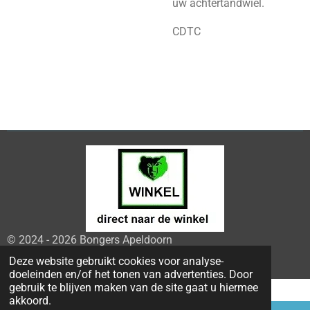
uw achtertandwiel.
CDTC
© 2024 - 2026 Bongers Apeldoorn
Powered by
JouwWeb
Deze website gebruikt cookies voor analyse-
doeleinden en/of het tonen van advertenties. Door
gebruik te blijven maken van de site gaat u hiermee
akkoord.