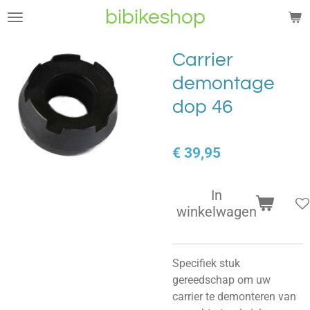
bibikeshop
Ga
direct
naar
Carrier
de
demontage
hoofdinhoud
dop 46
€ 39,95
In
winkelwagen
Specifiek stuk
gereedschap om uw
carrier te demonteren van