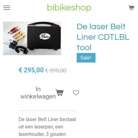
bibikeshop
Ga
direct
naar
De laser Belt
de
Liner CDTLBL
hoofdinhoud
tool
Sale!
€ 295,00
€ 595,00
In
winkelwagen
De laser Belt Liner bestaat
uit een laserpen, een
laserhouder, 3 gouden