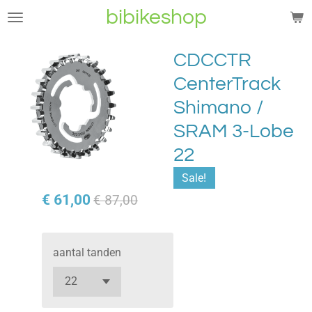
bibikeshop
Ga
direct
naar
CDCCTR
de
CenterTrack
hoofdinhoud
Shimano /
SRAM 3-Lobe
22
Sale!
€ 61,00
€ 87,00
aantal tanden