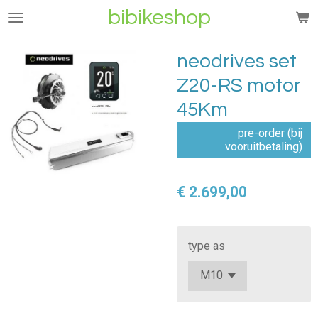
bibikeshop
Ga
direct
naar
neodrives set
de
Z20-RS motor
hoofdinhoud
45Km
pre-order (bij
vooruitbetaling)
€ 2.699,00
type as