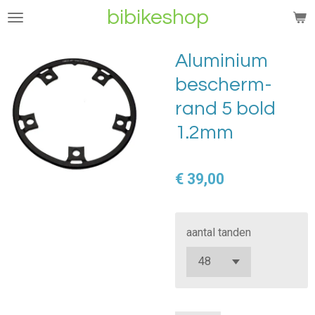
bibikeshop
Ga
direct
naar
Aluminium
de
bescherm-
hoofdinhoud
rand 5 bold
1.2mm
€ 39,00
aantal tanden