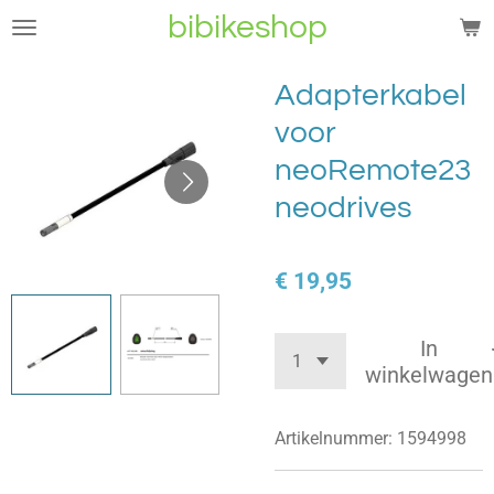
bibikeshop
Ga
direct
naar
Adapterkabel
de
voor
hoofdinhoud
neoRemote23
neodrives
€ 19,95
In
winkelwagen
Artikelnummer:
1594998