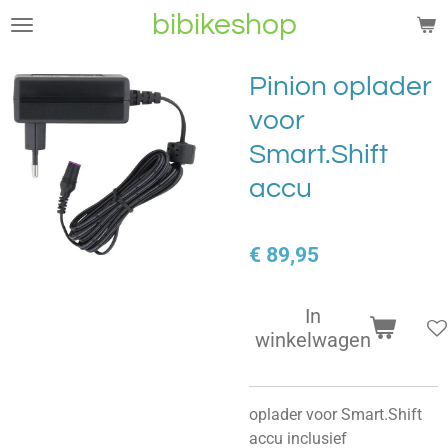
bibikeshop
Ga
direct
naar
Pinion oplader
de
voor
hoofdinhoud
Smart.Shift
accu
€ 89,95
In
winkelwagen
oplader voor Smart.Shift
accu inclusief