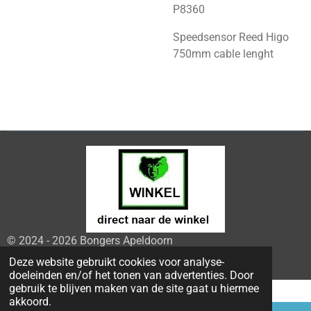
P8360
Speedsensor Reed Higo
750mm cable lenght
© 2024 - 2026 Bongers Apeldoorn
Powered by
JouwWeb
Deze website gebruikt cookies voor analyse-
doeleinden en/of het tonen van advertenties. Door
gebruik te blijven maken van de site gaat u hiermee
akkoord.