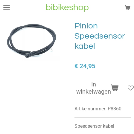
bibikeshop
Ga
direct
naar
Pinion
de
Speedsensor
hoofdinhoud
kabel
€ 24,95
In
winkelwagen
Artikelnummer:
P8360
Speedsensor kabel