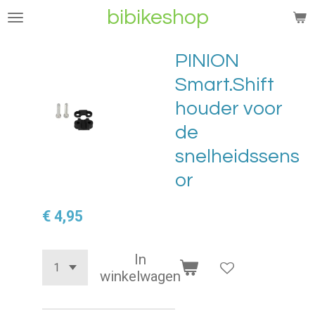
bibikeshop
Ga
direct
naar
PINION
de
Smart.Shift
hoofdinhoud
houder voor
de
snelheidssens
or
€ 4,95
In
winkelwagen