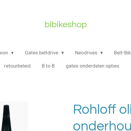
bibikeshop
nion
Gates beltdrive
Neodrives
Belt-Bi
retourbeleid
B to B
gates onderdelen opties
Rohloff ol
onderhou