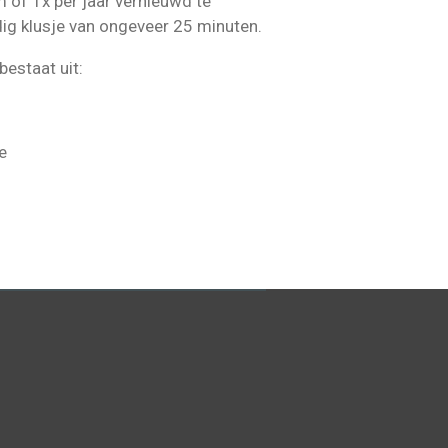
 of 1x per jaar vernieuwd te
dig klusje van ongeveer 25 minuten.
estaat uit:
e