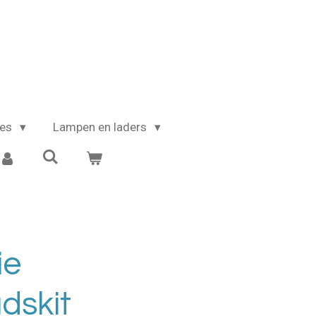
kes
Lampen en laders
ie
dskit