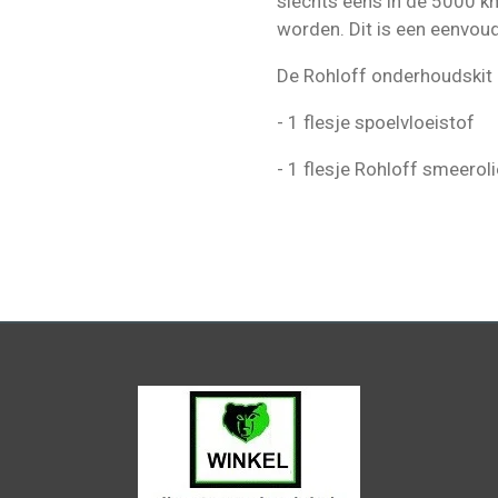
slechts eens in de 5000 km
worden. Dit is een eenvou
De Rohloff onderhoudskit b
- 1 flesje spoelvloeistof
- 1 flesje Rohloff smeeroli