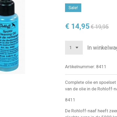
Sale!
€ 14,95
€ 19,95
In winkelwa
Artikelnummer:
8411
Complete olie en spoelset 
van de olie in de Rohloff-n
8411
De Rohloff-naaf heeft zee