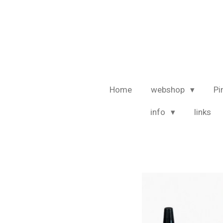
Ga
direct
naar
de
hoofdinhoud
Home
webshop
Pi
info
links