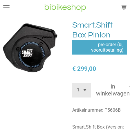
bibikeshop
Ga
direct
naar
Smart.Shift
de
Box Pinion
hoofdinhoud
pre-order (bij
vooruitbetaling)
€ 299,00
In
winkelwagen
Artikelnummer:
P5606B
Smart.Shift Box (Version: