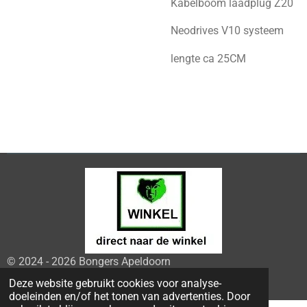
Kabelboom laadplug Z20
Neodrives V10 systeem
lengte ca 25CM
© 2024 - 2026 Bongers Apeldoorn
Powered by
JouwWeb
Deze website gebruikt cookies voor analyse-
doeleinden en/of het tonen van advertenties. Door