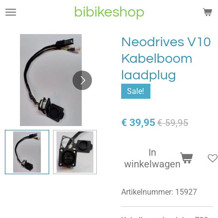
bibikeshop
Ga
direct
naar
Neodrives V10
de
Kabelboom
hoofdinhoud
laadplug
Sale!
€ 39,95
€ 59,95
In
winkelwagen
Artikelnummer:
15927