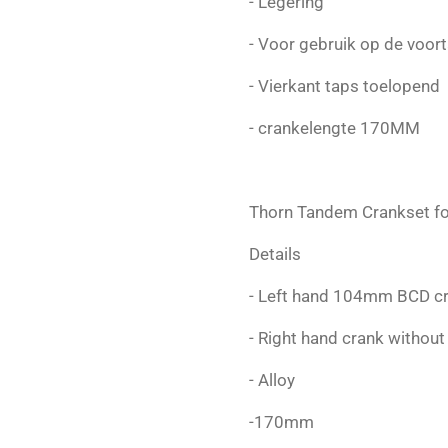
- Legering
- Voor gebruik op de voo
- Vierkant taps toelopend
- crankelengte 170MM
Thorn Tandem Crankset for 
Details
- Left hand 104mm BCD c
- Right hand crank without
- Alloy
-170mm