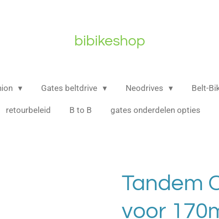
bibikeshop
nion
Gates beltdrive
Neodrives
Belt-B
retourbeleid
B to B
gates onderdelen opties
Tandem C
voor 17