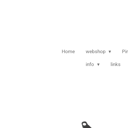
Ga
direct
naar
de
hoofdinhoud
Home
webshop
Pi
info
links