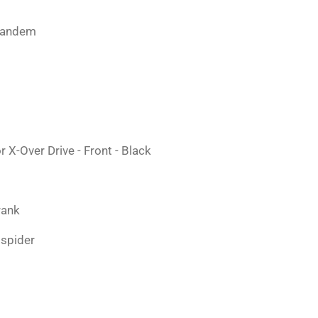
rtandem
X-Over Drive - Front - Black
rank
 spider