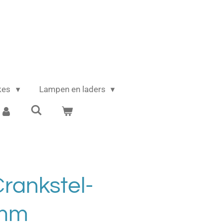
ikes
Lampen en laders
rankstel-
0mm