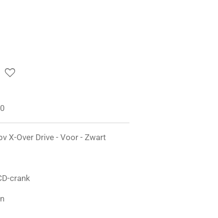
70
v X-Over Drive - Voor - Zwart
CD-crank
in