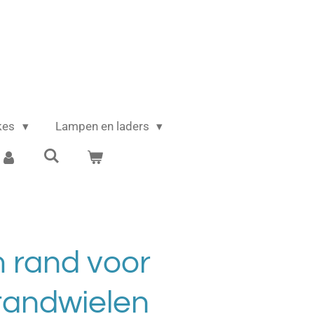
ikes
Lampen en laders
 rand voor
tandwielen