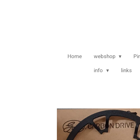
Ga
direct
naar
de
hoofdinhoud
Home
webshop
Pi
info
links