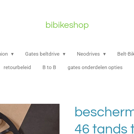
bibikeshop
nion
Gates beltdrive
Neodrives
Belt-B
retourbeleid
B to B
gates onderdelen opties
bescherm
46 tands 