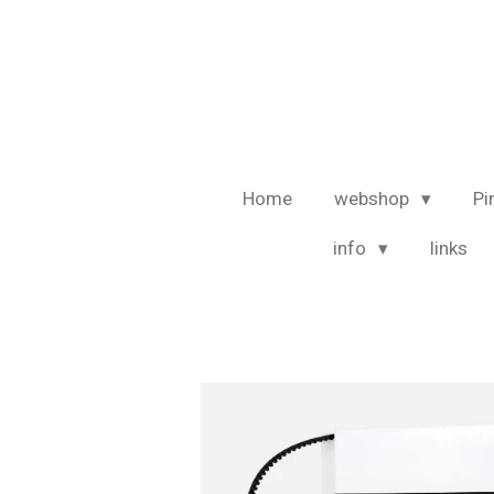
Ga
direct
naar
de
hoofdinhoud
Home
webshop
Pi
info
links