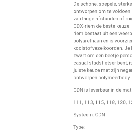
De schone, soepele, sterke
ontworpen om te voldoen aa
van lange afstanden of rui
CDX-riem de beste keuze.
riem bestaat uit een weer
polyurethaan en is voorzien
koolstofvezelkoorden. Je k
zwart om een ​​beetje perso
casual stadsfietser bent, 
juiste keuze met zijn neg
ontworpen polymeerbody.
CDN is leverbaar in de ma
111, 113, 115, 118, 120, 1
Systeem: CDN
Type: