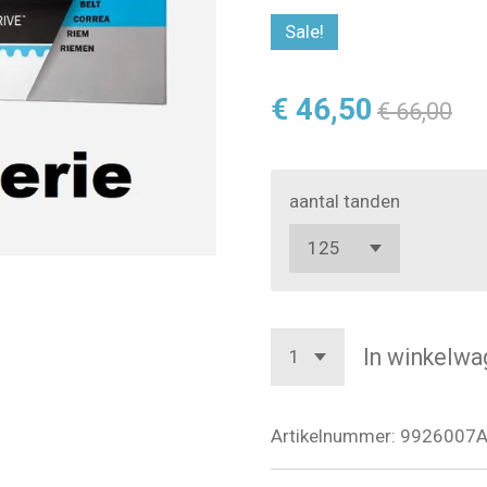
Sale!
€ 46,50
€ 66,00
aantal tanden
In winkelwa
Artikelnummer:
9926007