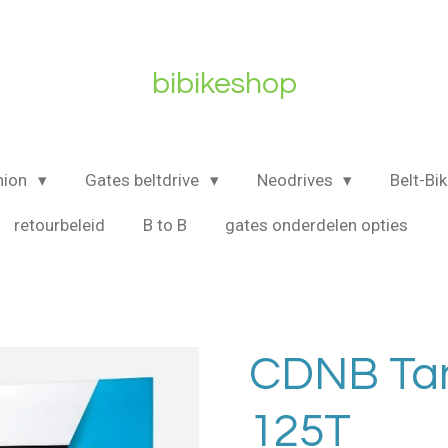
bibikeshop
nion
Gates beltdrive
Neodrives
Belt-Bi
retourbeleid
B to B
gates onderdelen opties
CDNB Ta
125T