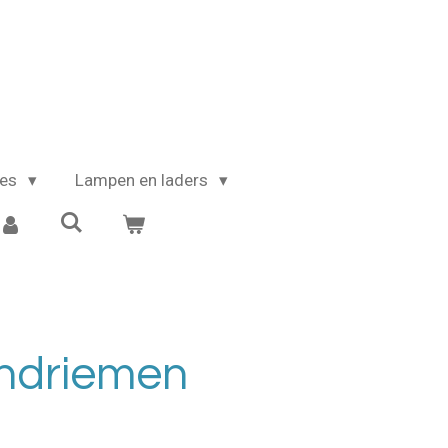
kes
Lampen en laders
ndriemen