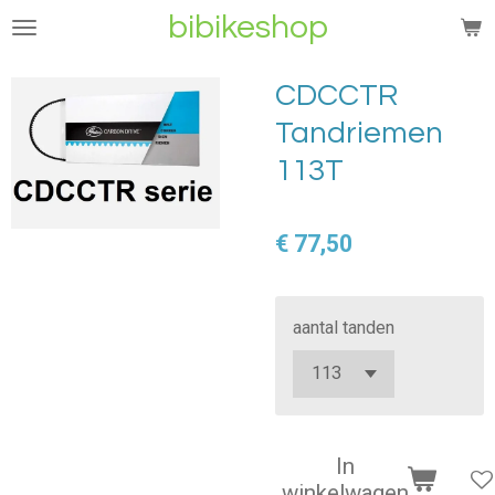
bibikeshop
Ga
direct
naar
CDCCTR
de
Tandriemen
hoofdinhoud
113T
€ 77,50
aantal tanden
In
winkelwagen