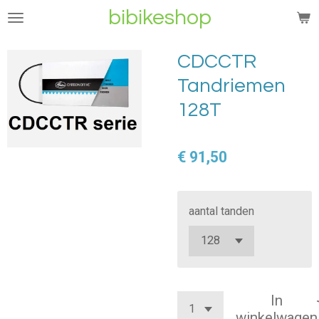
bibikeshop
Ga
direct
naar
CDCCTR
de
Tandriemen
hoofdinhoud
128T
€ 91,50
aantal tanden
In
winkelwagen