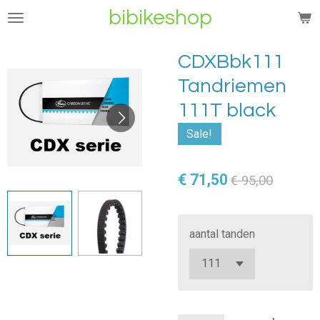
bibikeshop
Ga
direct
naar
CDXBbk111
de
Tandriemen
hoofdinhoud
111T black
Sale!
€ 71,50
€ 95,00
aantal tanden