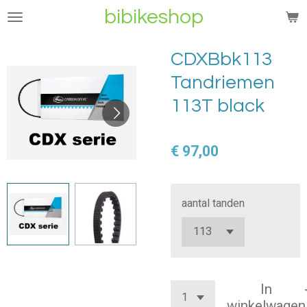
bibikeshop
Ga
direct
naar
CDXBbk113
de
Tandriemen
hoofdinhoud
113T black
€ 97,00
aantal tanden
In
winkelwagen