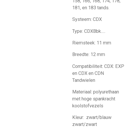
158, 166, 168, 174, 178,
181, en 183 tands.
Systeem: CDX
Type: CDXBbk.....
Riemsteek: 11 mm
Breedte: 12 mm
Compatibiliteit: CDX: EXP
en CDX en CDN
Tandwielen
Materiaal: polyurethaan
met hoge spankracht
koolstofvezels
Kleur: zwart/blauw
zwart/zwart