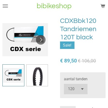
bibikeshop
Ga
direct
naar
CDXBbk120
de
Tandriemen
hoofdinhoud
120T black
Sale!
€ 89,50
€ 106,00
aantal tanden