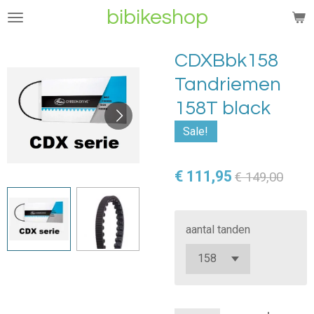
bibikeshop
Ga
direct
naar
CDXBbk158
de
Tandriemen
hoofdinhoud
158T black
Sale!
€ 111,95
€ 149,00
aantal tanden