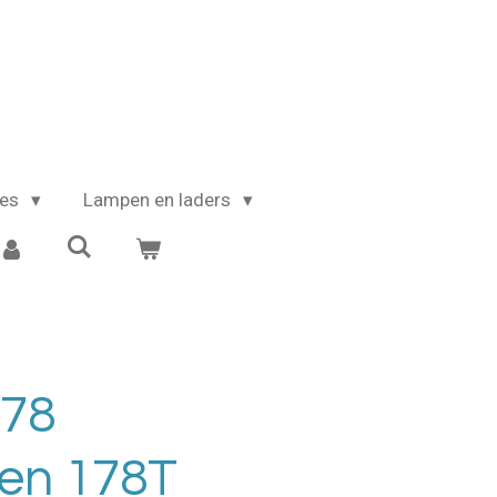
kes
Lampen en laders
78
en 178T