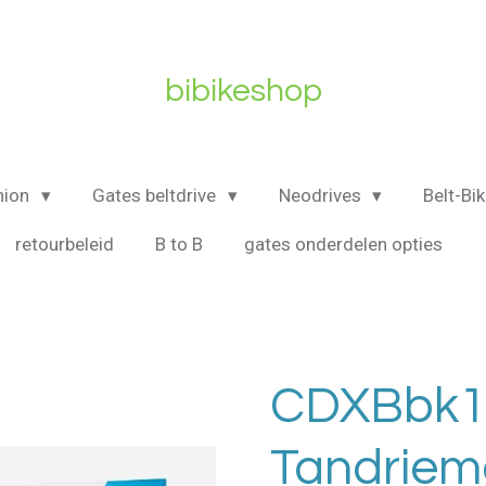
bibikeshop
nion
Gates beltdrive
Neodrives
Belt-Bi
retourbeleid
B to B
gates onderdelen opties
CDXBbk1
Tandriem