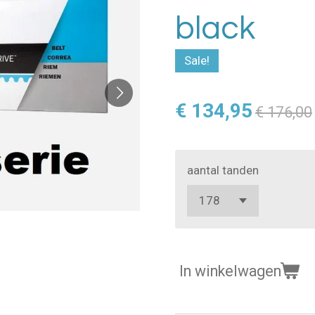
black
Sale!
€ 134,95
€ 176,00
aantal tanden
In winkelwagen