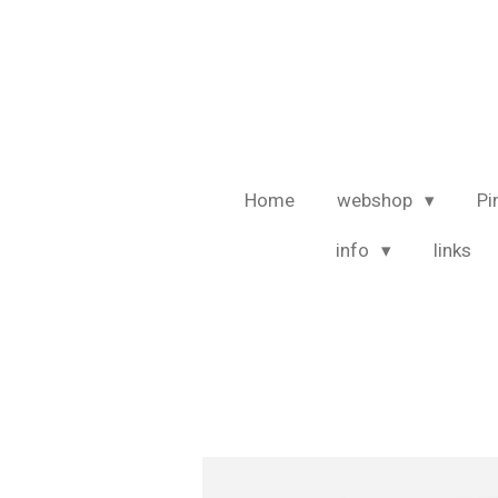
Ga
direct
naar
de
hoofdinhoud
Home
webshop
Pi
info
links