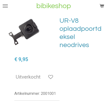
bibikeshop
Ga
direct
naar
UR-V8
de
oplaadpoortd
hoofdinhoud
eksel
neodrives
€ 9,95
Uitverkocht
Artikelnummer:
2001001