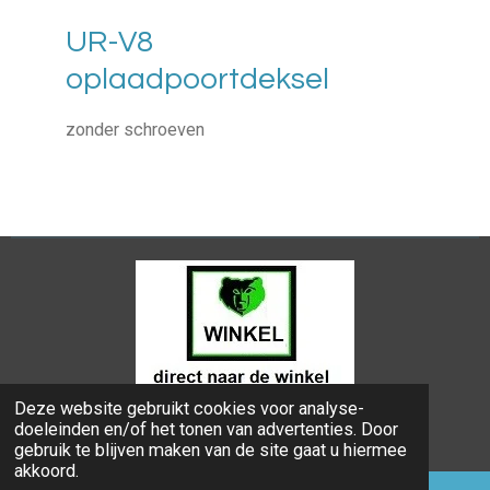
UR-V8
oplaadpoortdeksel
zonder schroeven
Deze website gebruikt cookies voor analyse-
© 2024 - 2026 Bongers Apeldoorn
doeleinden en/of het tonen van advertenties. Door
Powered by
JouwWeb
gebruik te blijven maken van de site gaat u hiermee
akkoord.