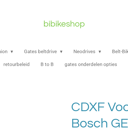
bibikeshop
nion
Gates beltdrive
Neodrives
Belt-B
retourbeleid
B to B
gates onderdelen opties
CDXF Voo
Bosch GE