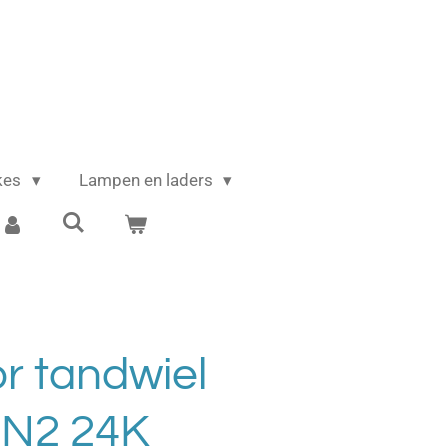
ikes
Lampen en laders
r tandwiel
N2 24K