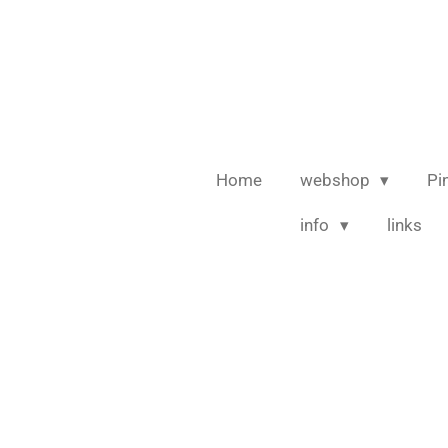
Ga
direct
naar
de
hoofdinhoud
Home
webshop
Pi
info
links