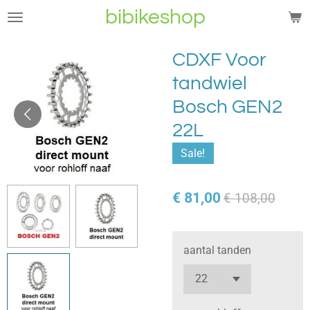
bibikeshop
Ga
direct
naar
CDXF Voor
de
tandwiel
hoofdinhoud
Bosch GEN2
22L
Sale!
€ 81,00
€ 108,00
aantal tanden