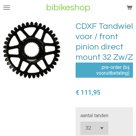
bibikeshop
Ga
direct
naar
CDXF Tandwiel
de
voor / front
hoofdinhoud
pinion direct
mount 32 Zw/Z
pre-order (bij
vooruitbetaling)
€ 111,95
aantal tanden