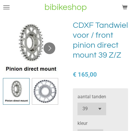
bibikeshop
Ga
direct
naar
CDXF Tandwiel
de
voor / front
hoofdinhoud
pinion direct
mount 39 Z/Z
€ 165,00
aantal tanden
kleur