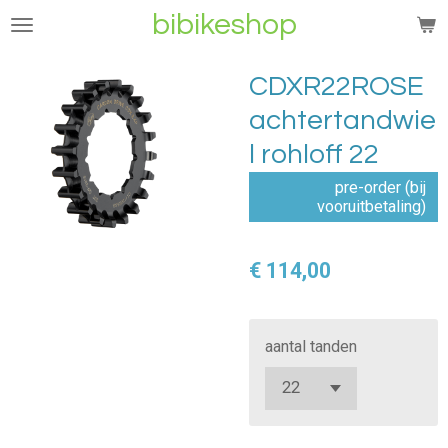
bibikeshop
Ga
direct
naar
CDXR22ROSE
de
achtertandwie
hoofdinhoud
l rohloff 22
pre-order (bij
vooruitbetaling)
€ 114,00
aantal tanden