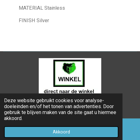
MATERIAL Stainless
FINISH Silver
Deze website gebruikt cookies voor analyse-
© 2024 - 2026 Bongers Apeldoorn
doeleinden en/of het tonen van advertenties. Door
Powered by
JouwWeb
gebruik te blijven maken van de site gaat u hiermee
akkoord.
Akkoord
E-mailadres
Telefoonnummer
Kaart