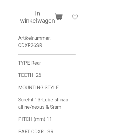
In
winkelwagen
Artikelnummer:
CDXR26SR
TYPE Rear
TEETH 26
MOUNTING STYLE
SureFit™ 3-Lobe shinao
alfine/nexus & Sram
PITCH (mm) 11
PART CDXR....SR