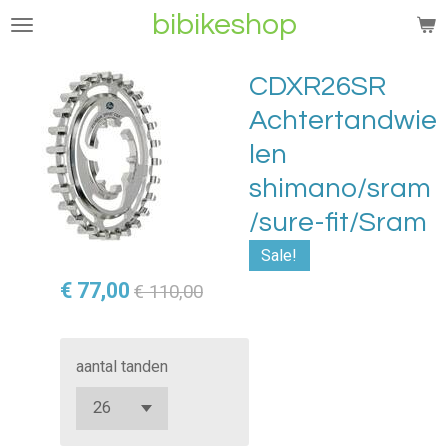
bibikeshop
Ga
direct
naar
CDXR26SR
de
Achtertandwie
hoofdinhoud
len
shimano/sram
/sure-fit/Sram
Sale!
€ 77,00
€ 110,00
aantal tanden