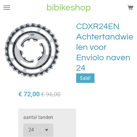
bibikeshop
Ga
direct
naar
CDXR24EN
de
Achtertandwie
hoofdinhoud
len voor
Enviolo naven
24
Sale!
€ 72,00
€ 96,00
aantal tanden