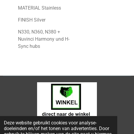
MATERIAL Stainless
FINISH Silver
N330, N360, N380 +
Nuvinci Harmony und H-
Sync hubs
Deze website gebruikt cookies voor analyse-
© 2024 - 2026 Bongers Apeldoorn
doeleinden en/of het tonen van advertenties. Door
Powered by
JouwWeb