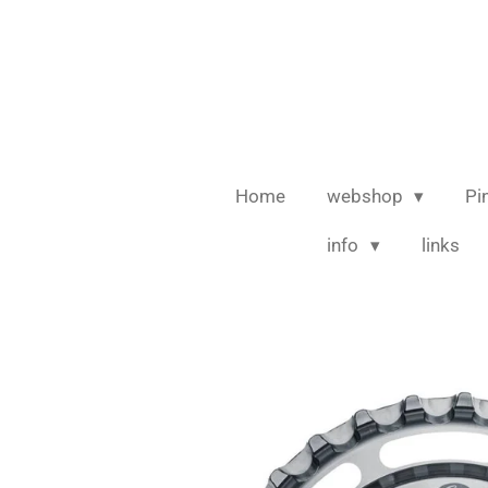
Ga
direct
naar
de
hoofdinhoud
Home
webshop
Pi
info
links