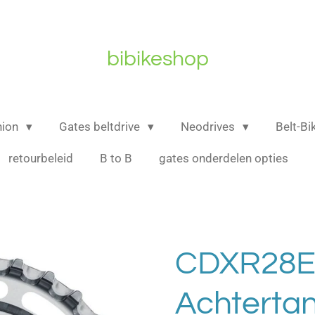
bibikeshop
nion
Gates beltdrive
Neodrives
Belt-B
retourbeleid
B to B
gates onderdelen opties
CDXR28
Achtertan