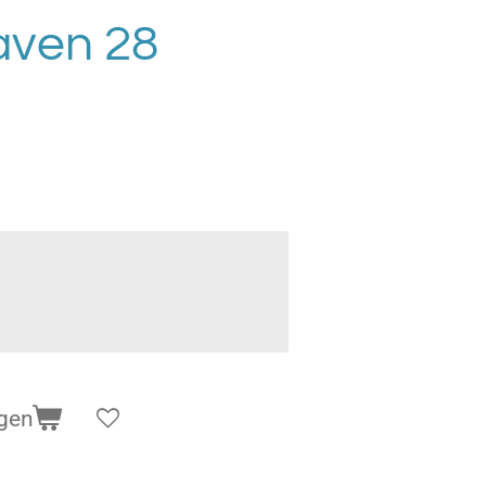
aven 28
gen