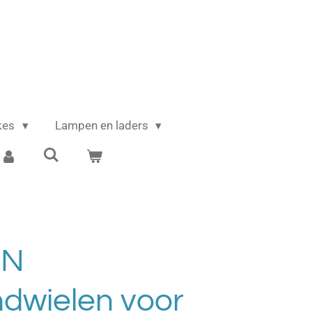
ikes
Lampen en laders
EN
dwielen voor