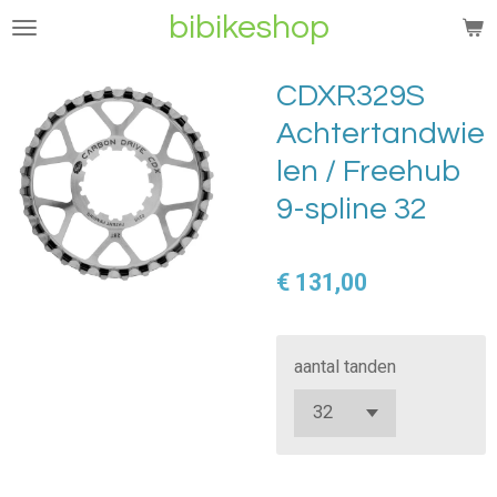
bibikeshop
Ga
direct
naar
CDXR329S
de
Achtertandwie
hoofdinhoud
len / Freehub
9-spline 32
€ 131,00
aantal tanden