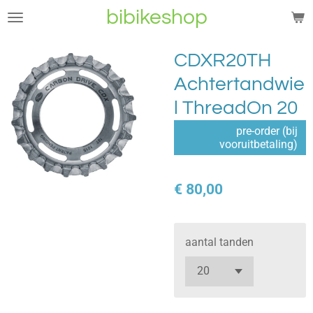
bibikeshop
Ga
direct
naar
CDXR20TH
de
Achtertandwie
hoofdinhoud
l ThreadOn 20
pre-order (bij
vooruitbetaling)
€ 80,00
aantal tanden