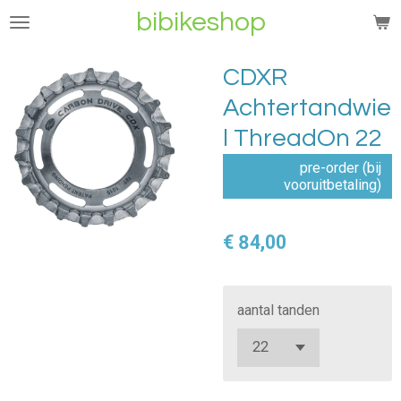
bibikeshop
Ga
direct
naar
CDXR
de
Achtertandwie
hoofdinhoud
l ThreadOn 22
pre-order (bij
vooruitbetaling)
€ 84,00
aantal tanden