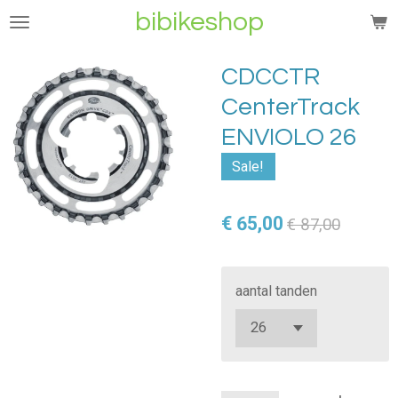
bibikeshop
Ga
direct
naar
CDCCTR
de
CenterTrack
hoofdinhoud
ENVIOLO 26
Sale!
€ 65,00
€ 87,00
aantal tanden